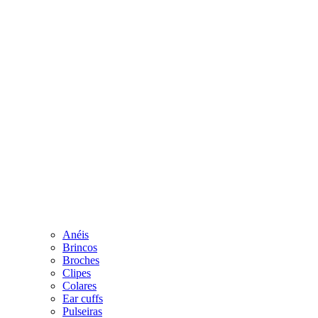
Anéis
Brincos
Broches
Clipes
Colares
Ear cuffs
Pulseiras