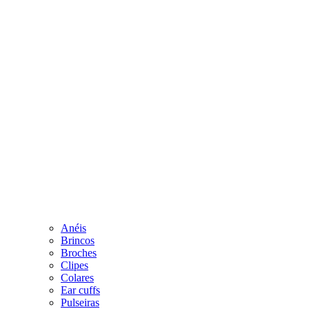
Anéis
Brincos
Broches
Clipes
Colares
Ear cuffs
Pulseiras