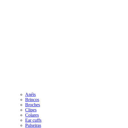
Anéis
Brincos
Broches
Clipes
Colares
Ear cuffs
Pulseiras